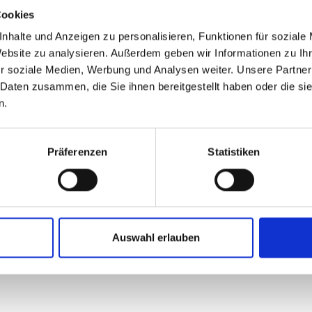
Cookies
tarten
nhalte und Anzeigen zu personalisieren, Funktionen für soziale
03362-509 87 6
Website zu analysieren. Außerdem geben wir Informationen zu I
r soziale Medien, Werbung und Analysen weiter. Unsere Partner
 Daten zusammen, die Sie ihnen bereitgestellt haben oder die s
n.
Präferenzen
Statistiken
Vorname
Na
Auswahl erlauben
Unternehmen
Em