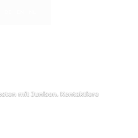
DE
EN
NL
osten mit Junison. Kontaktiere