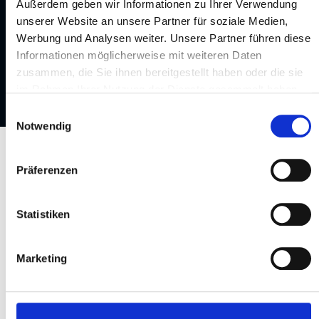
Außerdem geben wir Informationen zu Ihrer Verwendung
unserer Website an unsere Partner für soziale Medien,
Werbung und Analysen weiter. Unsere Partner führen diese
Informationen möglicherweise mit weiteren Daten
zusammen, die Sie ihnen bereitgestellt haben oder die sie
im Rahmen Ihrer Nutzung der Dienste gesammelt haben.
Einwilligungsauswahl
Hotel Elefant
Notwendig
Präferenzen
Junison Team
Statistiken
Wir sind ein dynamisches Team aus Ingenieuren,
die im Bereich Energietechnik spezialisiert und
erfahren sind. Wir beraten Unternehmen,
Marketing
Organisationen und Eigentümergemeinschaften
in allen Fragen rund um Strom, Wärme und
Mobilität.