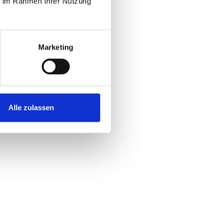
ie im Rahmen Ihrer Nutzung
lösungen
ein Brotwarenhersteller in den Niederlanden,
Marketing
ng zur Verbesserung der Energieeffizienz und
 Energiekapazität seiner Anlage. Unser Ziel
Technologien zu implementieren, um den
 kontrollieren und die Leistungsfähigkeit des
ystems zu steigern.
Alle zulassen