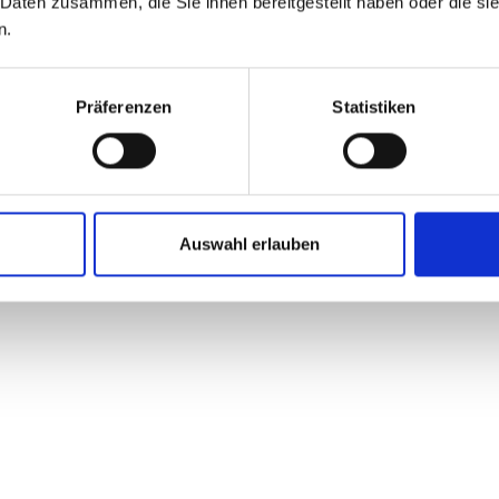
 Daten zusammen, die Sie ihnen bereitgestellt haben oder die s
Energie
n.
Bakkerij Borgesius, 
Präferenzen
Statistiken
benötigte eine Lösu
zur Optimierung der
war es, innovative 
Energieverbrauch zu
Energieversorgungss
Auswahl erlauben