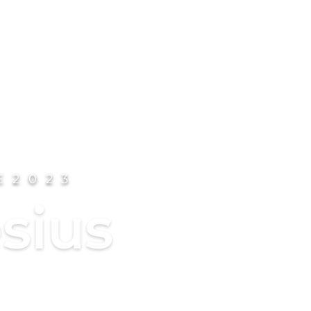
E
2023
sius