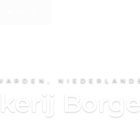
DE
EN
NL
WARDEN, NIEDERLAND
kerij Borge